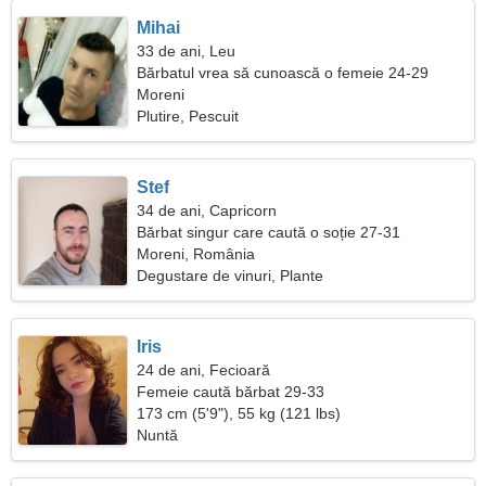
Mihai
33 de ani, Leu
Bărbatul vrea să cunoască o femeie 24-29
Moreni
Plutire, Pescuit
Stef
34 de ani, Capricorn
Bărbat singur care caută o soție 27-31
Moreni, România
Degustare de vinuri, Plante
Iris
24 de ani, Fecioară
Femeie caută bărbat 29-33
173 cm (5'9"), 55 kg (121 lbs)
Nuntă