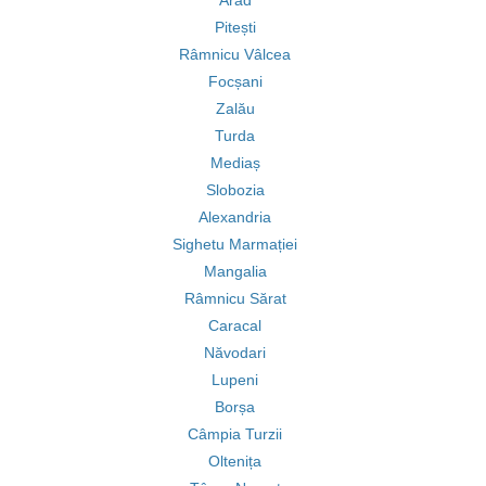
Arad
Pitești
Râmnicu Vâlcea
Focșani
Zalău
Turda
Mediaș
Slobozia
Alexandria
Sighetu Marmației
Mangalia
Râmnicu Sărat
Caracal
Năvodari
Lupeni
Borșa
Câmpia Turzii
Oltenița