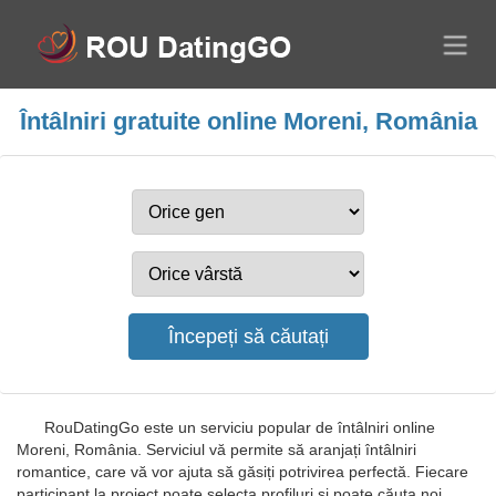
Întâlniri gratuite online Moreni, România
RouDatingGo este un serviciu popular de întâlniri online
Moreni, România. Serviciul vă permite să aranjați întâlniri
romantice, care vă vor ajuta să găsiți potrivirea perfectă. Fiecare
participant la proiect poate selecta profiluri și poate căuta noi