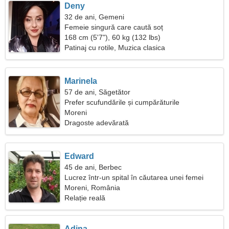
Deny
32 de ani, Gemeni
Femeie singură care caută soț
168 cm (5'7"), 60 kg (132 lbs)
Patinaj cu rotile, Muzica clasica
Marinela
57 de ani, Săgetător
Prefer scufundările și cumpărăturile
Moreni
Dragoste adevărată
Edward
45 de ani, Berbec
Lucrez într-un spital în căutarea unei femei
frumoase
Moreni, România
Relație reală
Adina