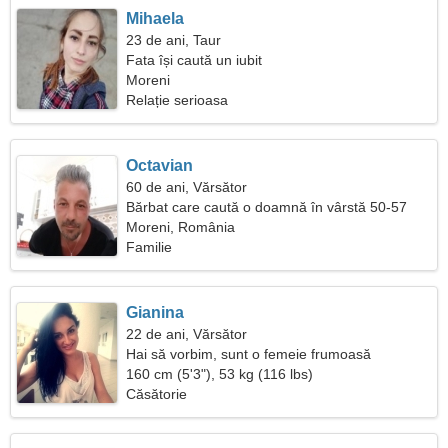
Mihaela
23 de ani, Taur
Fata își caută un iubit
Moreni
Relație serioasa
Octavian
60 de ani, Vărsător
Bărbat care caută o doamnă în vârstă 50-57
Moreni, România
Familie
Gianina
22 de ani, Vărsător
Hai să vorbim, sunt o femeie frumoasă
160 cm (5'3"), 53 kg (116 lbs)
Căsătorie