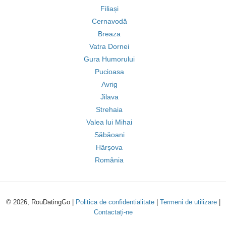
Filiași
Cernavodă
Breaza
Vatra Dornei
Gura Humorului
Pucioasa
Avrig
Jilava
Strehaia
Valea lui Mihai
Săbăoani
Hârșova
România
© 2026, RouDatingGo |
Politica de confidentialitate
|
Termeni de utilizare
|
Contactați-ne