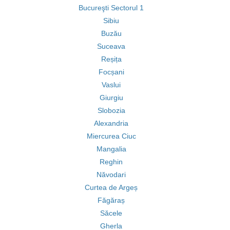
Bucureşti Sectorul 1
Sibiu
Buzău
Suceava
Reșița
Focșani
Vaslui
Giurgiu
Slobozia
Alexandria
Miercurea Ciuc
Mangalia
Reghin
Năvodari
Curtea de Argeș
Făgăraș
Săcele
Gherla