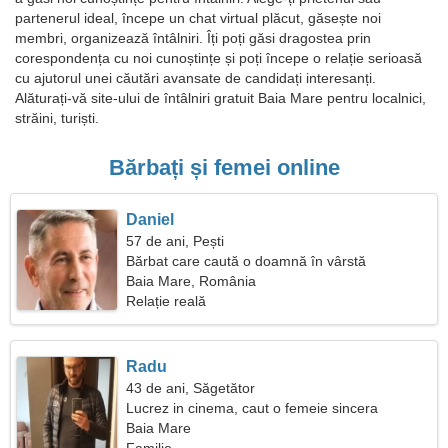
partenerul ideal, începe un chat virtual plăcut, găsește noi
membri, organizează întâlniri. Îți poți găsi dragostea prin
corespondența cu noi cunoștințe și poți începe o relație serioasă
cu ajutorul unei căutări avansate de candidați interesanți.
Alăturați-vă site-ului de întâlniri gratuit Baia Mare pentru localnici,
străini, turiști.
Bărbați și femei online
Daniel
57 de ani, Pești
Bărbat care caută o doamnă în vârstă
Baia Mare, România
Relație reală
Radu
43 de ani, Săgetător
Lucrez in cinema, caut o femeie sincera
Baia Mare