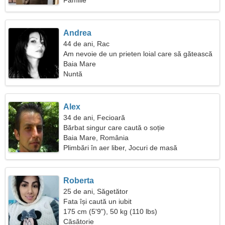
Familie
Andrea
44 de ani, Rac
Am nevoie de un prieten loial care să gătească
împreună
Baia Mare
Nuntă
Alex
34 de ani, Fecioară
Bărbat singur care caută o soție
Baia Mare, România
Plimbări în aer liber, Jocuri de masă
Roberta
25 de ani, Săgetător
Fata își caută un iubit
175 cm (5'9"), 50 kg (110 lbs)
Căsătorie