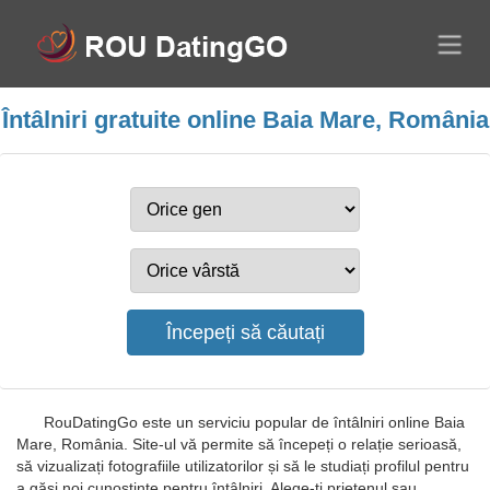
Întâlniri gratuite online Baia Mare, România
RouDatingGo este un serviciu popular de întâlniri online Baia
Mare, România. Site-ul vă permite să începeți o relație serioasă,
să vizualizați fotografiile utilizatorilor și să le studiați profilul pentru
a găsi noi cunoștințe pentru întâlniri. Alege-ți prietenul sau