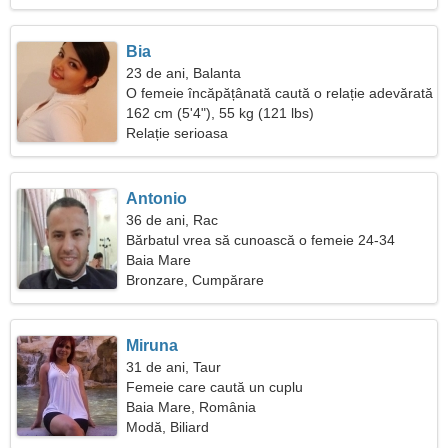
Bia
23 de ani, Balanta
O femeie încăpățânată caută o relație adevărată
162 cm (5'4"), 55 kg (121 lbs)
Relație serioasa
Antonio
36 de ani, Rac
Bărbatul vrea să cunoască o femeie 24-34
Baia Mare
Bronzare, Cumpărare
Miruna
31 de ani, Taur
Femeie care caută un cuplu
Baia Mare, România
Modă, Biliard