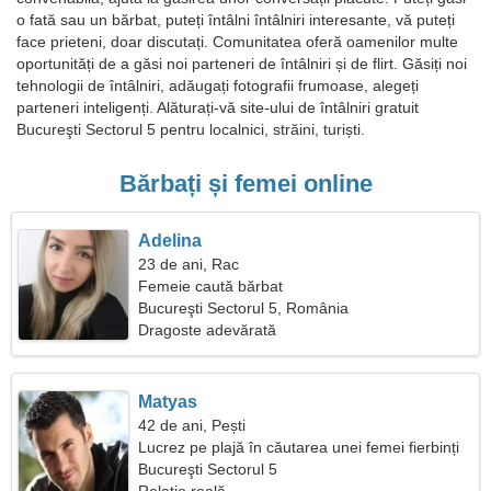
o fată sau un bărbat, puteți întâlni întâlniri interesante, vă puteți
face prieteni, doar discutați. Comunitatea oferă oamenilor multe
oportunități de a găsi noi parteneri de întâlniri și de flirt. Găsiți noi
tehnologii de întâlniri, adăugați fotografii frumoase, alegeți
parteneri inteligenți. Alăturați-vă site-ului de întâlniri gratuit
Bucureşti Sectorul 5 pentru localnici, străini, turiști.
Bărbați și femei online
Adelina
23 de ani, Rac
Femeie caută bărbat
Bucureşti Sectorul 5, România
Dragoste adevărată
Matyas
42 de ani, Pești
Lucrez pe plajă în căutarea unei femei fierbinți
Bucureşti Sectorul 5