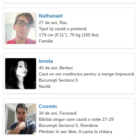
Nathanael
27 de ani, Rac
Tipul își caută o prietenă
179 cm (5'11"), 75 kg (165 lbs)
Familie
Ionela
45 de ani, Berbec
Caut un om credincios pentru a merge împreună
Bucureşti Sectorul 5
Nuntă
Cosmin
34 de ani, Fecioară
Bărbat singur care caută o soție 27-29
Bucureşti Sectorul 5, România
Plimbări în aer liber, A canta la chitara