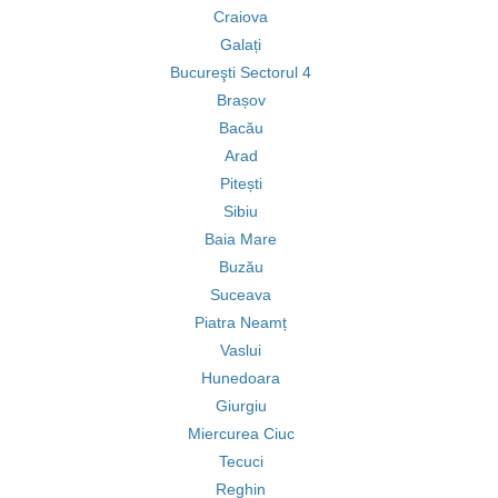
Craiova
Galați
Bucureşti Sectorul 4
Brașov
Bacău
Arad
Pitești
Sibiu
Baia Mare
Buzău
Suceava
Piatra Neamț
Vaslui
Hunedoara
Giurgiu
Miercurea Ciuc
Tecuci
Reghin