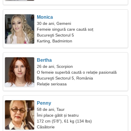
Monica
30 de ani, Gemeni
Femeie singură care caută soț
Bucureşti Sectorul 5
Karting, Badminton
Bertha
26 de ani, Scorpion
O femeie superbă caută o relație pasională
Bucureşti Sectorul 5, România
Relație serioasa
Penny
58 de ani, Taur
Îmi place gătit și teatru
172 cm (5'8"), 61 kg (134 lbs)
Căsătorie