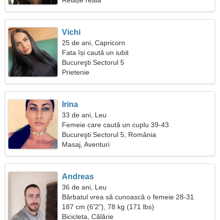
Relație reală
Vichi
25 de ani, Capricorn
Fata își caută un iubit
Bucureşti Sectorul 5
Prietenie
Irina
33 de ani, Leu
Femeie care caută un cuplu 39-43
Bucureşti Sectorul 5, România
Masaj, Aventuri
Andreas
36 de ani, Leu
Bărbatul vrea să cunoască o femeie 28-31
187 cm (6'2"), 78 kg (171 lbs)
Bicicleta, Călărie