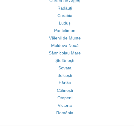
Curtea de Argeș
Rădăuți
Corabia
Luduș
Pantelimon
Vălenii de Munte
Moldova Nouă
Sânnicolau Mare
Ştefăneşti
Sovata
Belcești
Hârlău
Călinești
Otopeni
Victoria
România