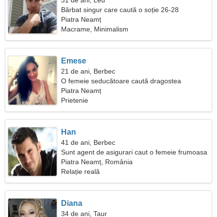
31 de ani, Leu
Bărbat singur care caută o soție 26-28
Piatra Neamț
Macrame, Minimalism
Emese
21 de ani, Berbec
O femeie seducătoare caută dragostea
adevărată
Piatra Neamț
Prietenie
Han
41 de ani, Berbec
Sunt agent de asigurari caut o femeie frumoasa
Piatra Neamț, România
Relație reală
Diana
34 de ani, Taur