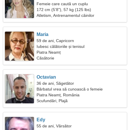
Femeie care caută un cuplu
172 cm (5'8"), 57 kg (125 lbs)
Atletism, Antrenamentul câinilor
Maria
59 de ani, Capricorn
Iubesc călătoriile și tenisul
Piatra Neamț
Căsătorie
Octavian
36 de ani, Săgetător
Bărbatul vrea să cunoască o femeie
Piatra Neamț, România
Scufundări, Plajă
Edy
55 de ani, Vărsător