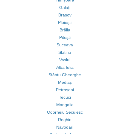
Timișoara
Galați
Brașov
Ploiești
Brăila
Pitești
Suceava
Slatina
Vaslui
Alba Iulia
Sfântu Gheorghe
Mediaș
Petroșani
Tecuci
Mangalia
Odorheiu Secuiesc
Reghin
Năvodari