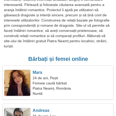
interesantă. Flirtează și folosește căutarea avansată pentru a
aranja întâlniri romantice. Proiectul îi ajută pe utilizatori să
găsească dragoste și intenții sincere, precum și să țină cont de
interesele utilizatorilor. Construirea de relații bazate pe fotografie
prin corespondență și romane de dragoste. Site-ul vă permite să
faceți întâlniri romantice, să aveți conversații prietenoase, să
construiți relații romantice și să comparați profiluri. Alăturați-vă
site-ului de întâlniri gratuit Piatra Neamț pentru localnici, străini,
turiști.
Bărbați și femei online
Mara
24 de ani, Pești
Femeie caută bărbat
Piatra Neamț, România
Nuntă
Andreas