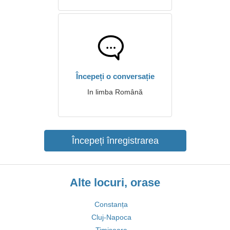
Începeți o conversație
In limba Română
Începeți înregistrarea
Alte locuri, orase
Constanța
Cluj-Napoca