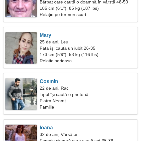
Bărbat care caută o doamnă în vârstă 48-50
185 cm (6'1"), 85 kg (187 lbs)
Relație pe termen scurt
Mary
25 de ani, Leu
Fata își caută un iubit 26-35
173 cm (5'9"), 53 kg (116 lbs)
Relație serioasa
Cosmin
22 de ani, Rac
Tipul își caută o prietenă
Piatra Neamț
Familie
Ioana
32 de ani, Vărsător
Femeie singură care caută soț 35-39