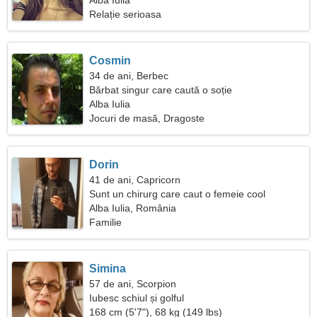
Alba Iulia
Relație serioasa
Cosmin
34 de ani, Berbec
Bărbat singur care caută o soție
Alba Iulia
Jocuri de masă, Dragoste
Dorin
41 de ani, Capricorn
Sunt un chirurg care caut o femeie cool
Alba Iulia, România
Familie
Simina
57 de ani, Scorpion
Iubesc schiul și golful
168 cm (5'7"), 68 kg (149 lbs)