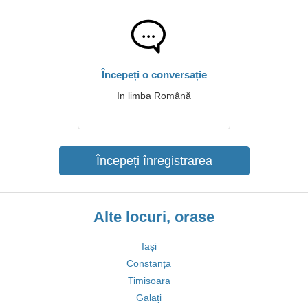
Începeți o conversație
In limba Română
Începeți înregistrarea
Alte locuri, orase
Iași
Constanța
Timișoara
Galați