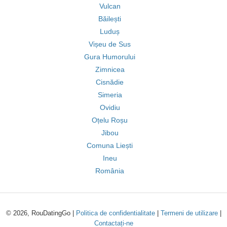
Vulcan
Băilești
Luduș
Vișeu de Sus
Gura Humorului
Zimnicea
Cisnădie
Simeria
Ovidiu
Oțelu Roșu
Jibou
Comuna Liești
Ineu
România
© 2026, RouDatingGo |
Politica de confidentialitate
|
Termeni de utilizare
|
Contactați-ne