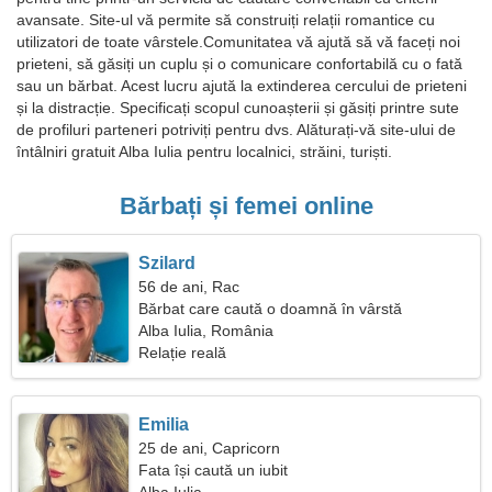
avansate. Site-ul vă permite să construiți relații romantice cu
utilizatori de toate vârstele.Comunitatea vă ajută să vă faceți noi
prieteni, să găsiți un cuplu și o comunicare confortabilă cu o fată
sau un bărbat. Acest lucru ajută la extinderea cercului de prieteni
și la distracție. Specificați scopul cunoașterii și găsiți printre sute
de profiluri parteneri potriviți pentru dvs. Alăturați-vă site-ului de
întâlniri gratuit Alba Iulia pentru localnici, străini, turiști.
Bărbați și femei online
Szilard
56 de ani, Rac
Bărbat care caută o doamnă în vârstă
Alba Iulia, România
Relație reală
Emilia
25 de ani, Capricorn
Fata își caută un iubit