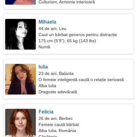
Culturism, Armonie interioară
Mihaela
44 de ani, Leu
Caut un bărbat generos pentru distracție
175 cm (5'9"), 65 kg (143 lbs)
Nuntă
Iulia
23 de ani, Balanta
O femeie inteligentă caută o relație serioasă
Alba Iulia
Dragoste adevărată
Felicia
26 de ani, Berbec
Femeie caută bărbat
Alba Iulia, România
Căsătorie