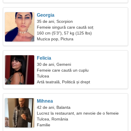
Georgia
35 de ani, Scorpion
Femeie singură care caută soț
160 cm (5'3"), 57 kg (125 lbs)
Muzica pop, Pictura
Felicia
30 de ani, Gemeni
Femeie care caută un cuplu
Tulcea
Artă teatrală, Politică și drept
Mihnea
42 de ani, Balanta
Lucrez la restaurant, am nevoie de o femeie
modestă
Tulcea, România
Familie