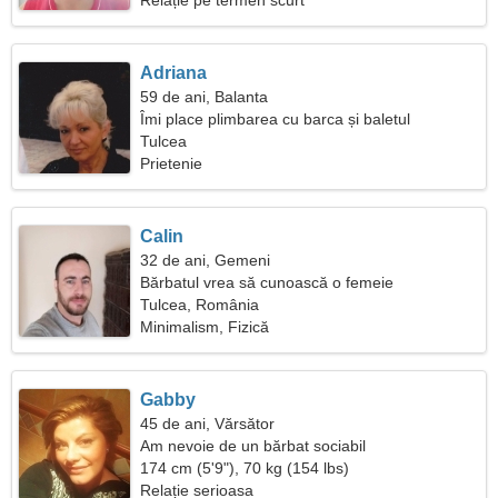
Relație pe termen scurt
Adriana
59 de ani, Balanta
Îmi place plimbarea cu barca și baletul
Tulcea
Prietenie
Calin
32 de ani, Gemeni
Bărbatul vrea să cunoască o femeie
Tulcea, România
Minimalism, Fizică
Gabby
45 de ani, Vărsător
Am nevoie de un bărbat sociabil
174 cm (5'9"), 70 kg (154 lbs)
Relație serioasa