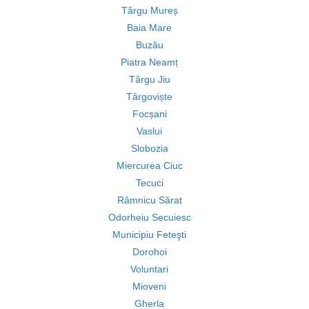
Târgu Mureș
Baia Mare
Buzău
Piatra Neamț
Târgu Jiu
Târgoviște
Focșani
Vaslui
Slobozia
Miercurea Ciuc
Tecuci
Râmnicu Sărat
Odorheiu Secuiesc
Municipiu Feteşti
Dorohoi
Voluntari
Mioveni
Gherla