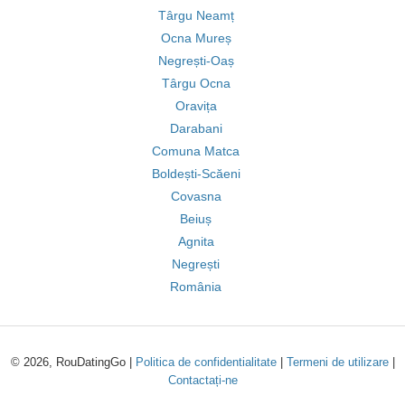
Târgu Neamț
Ocna Mureș
Negrești-Oaș
Târgu Ocna
Oravița
Darabani
Comuna Matca
Boldești-Scăeni
Covasna
Beiuș
Agnita
Negrești
România
© 2026, RouDatingGo |
Politica de confidentialitate
|
Termeni de utilizare
|
Contactați-ne