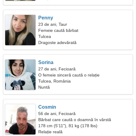
Penny
23 de ani, Taur
Femeie caută bărbat
Tulcea
Dragoste adevărată
Sorina
27 de ani, Fecioară
O femeie sinceră caută o relație
Tulcea, România
Nuntă
Cosmin
56 de ani, Fecioară
Bărbat care caută o doamnă în vârstă
178 cm (5'11"), 81 kg (178 lbs)
Relație reală