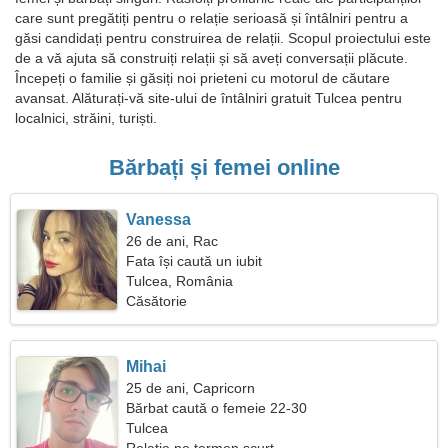
care sunt pregătiți pentru o relație serioasă și întâlniri pentru a
găsi candidați pentru construirea de relații. Scopul proiectului este
de a vă ajuta să construiți relații și să aveți conversații plăcute.
Începeți o familie și găsiți noi prieteni cu motorul de căutare
avansat. Alăturați-vă site-ului de întâlniri gratuit Tulcea pentru
localnici, străini, turiști.
Bărbați și femei online
Vanessa
26 de ani, Rac
Fata își caută un iubit
Tulcea, România
Căsătorie
Mihai
25 de ani, Capricorn
Bărbat caută o femeie 22-30
Tulcea