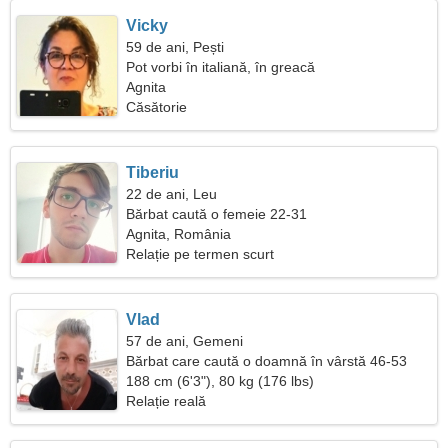
Vicky
59 de ani, Pești
Pot vorbi în italiană, în greacă
Agnita
Căsătorie
Tiberiu
22 de ani, Leu
Bărbat caută o femeie 22-31
Agnita, România
Relație pe termen scurt
Vlad
57 de ani, Gemeni
Bărbat care caută o doamnă în vârstă 46-53
188 cm (6'3"), 80 kg (176 lbs)
Relație reală