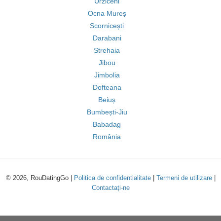
Urziceni
Ocna Mureș
Scornicești
Darabani
Strehaia
Jibou
Jimbolia
Dofteana
Beiuș
Bumbești-Jiu
Babadag
România
© 2026, RouDatingGo |
Politica de confidentialitate
|
Termeni de utilizare
|
Contactați-ne