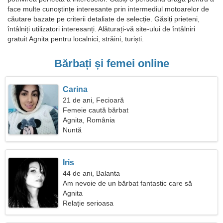
face multe cunoștințe interesante prin intermediul motoarelor de
căutare bazate pe criterii detaliate de selecție. Găsiți prieteni,
întâlniți utilizatori interesanți. Alăturați-vă site-ului de întâlniri
gratuit Agnita pentru localnici, străini, turiști.
Bărbați și femei online
Carina
21 de ani, Fecioară
Femeie caută bărbat
Agnita, România
Nuntă
Iris
44 de ani, Balanta
Am nevoie de un bărbat fantastic care să
gătească împreună
Agnita
Relație serioasa