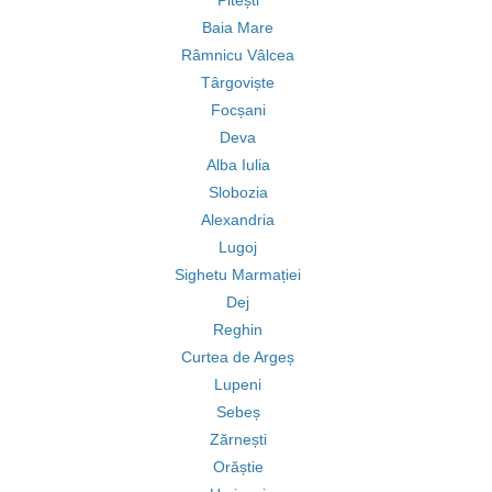
Pitești
Baia Mare
Râmnicu Vâlcea
Târgoviște
Focșani
Deva
Alba Iulia
Slobozia
Alexandria
Lugoj
Sighetu Marmației
Dej
Reghin
Curtea de Argeș
Lupeni
Sebeș
Zărnești
Orăștie