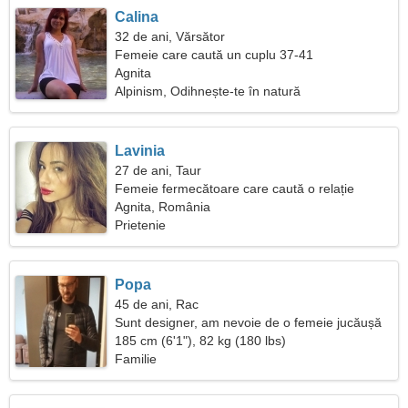
Calina
32 de ani, Vărsător
Femeie care caută un cuplu 37-41
Agnita
Alpinism, Odihnește-te în natură
Lavinia
27 de ani, Taur
Femeie fermecătoare care caută o relație
Agnita, România
Prietenie
Popa
45 de ani, Rac
Sunt designer, am nevoie de o femeie jucăușă
185 cm (6'1"), 82 kg (180 lbs)
Familie