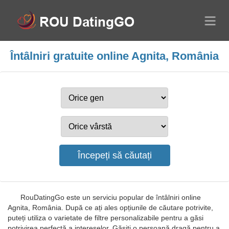
Întâlniri gratuite online Agnita, România
RouDatingGo este un serviciu popular de întâlniri online
Agnita, România. După ce ați ales opțiunile de căutare potrivite,
puteți utiliza o varietate de filtre personalizabile pentru a găsi
potrivirea perfectă a intereselor. Găsiți o persoană dragă pentru a