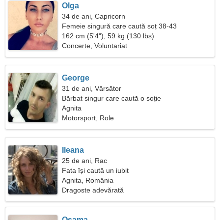
Olga
34 de ani, Capricorn
Femeie singură care caută soț 38-43
162 cm (5'4"), 59 kg (130 lbs)
Concerte, Voluntariat
George
31 de ani, Vărsător
Bărbat singur care caută o soție
Agnita
Motorsport, Role
Ileana
25 de ani, Rac
Fata își caută un iubit
Agnita, România
Dragoste adevărată
Osama