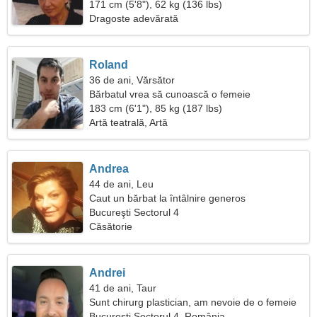
171 cm (5'8"), 62 kg (136 lbs)
Dragoste adevărată
Roland
36 de ani, Vărsător
Bărbatul vrea să cunoască o femeie
183 cm (6'1"), 85 kg (187 lbs)
Artă teatrală, Artă
Andrea
44 de ani, Leu
Caut un bărbat la întâlnire generos
Bucureşti Sectorul 4
Căsătorie
Andrei
41 de ani, Taur
Sunt chirurg plastician, am nevoie de o femeie
senzuală
Bucureşti Sectorul 4, România