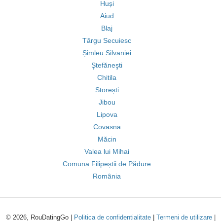
Huși
Aiud
Blaj
Târgu Secuiesc
Șimleu Silvaniei
Ştefăneşti
Chitila
Storești
Jibou
Lipova
Covasna
Măcin
Valea lui Mihai
Comuna Filipeștii de Pădure
România
© 2026, RouDatingGo |
Politica de confidentialitate
|
Termeni de utilizare
|