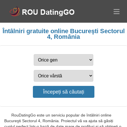
Întâlniri gratuite online Bucureşti Sectorul
4, România
RouDatingGo este un serviciu popular de întâlniri online
Bucureşti Sectorul 4, România. Proiectul vă va ajuta să găsiți
cuplul perfect într-o bază de date mare de profiluri și să obțineți o