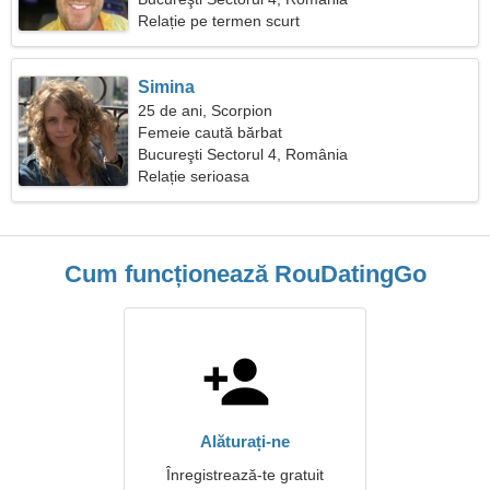
Relație pe termen scurt
Simina
25 de ani, Scorpion
Femeie caută bărbat
Bucureşti Sectorul 4, România
Relație serioasa
Cum funcționează RouDatingGo
Alăturați-ne
Înregistrează-te gratuit