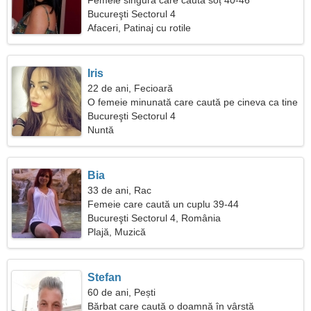
Femeie singură care caută soț 40-46
Bucureşti Sectorul 4
Afaceri, Patinaj cu rotile
Iris
22 de ani, Fecioară
O femeie minunată care caută pe cineva ca tine
Bucureşti Sectorul 4
Nuntă
Bia
33 de ani, Rac
Femeie care caută un cuplu 39-44
Bucureşti Sectorul 4, România
Plajă, Muzică
Stefan
60 de ani, Pești
Bărbat care caută o doamnă în vârstă