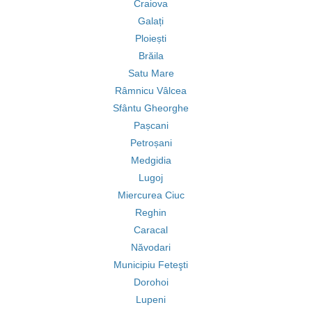
Craiova
Galați
Ploiești
Brăila
Satu Mare
Râmnicu Vâlcea
Sfântu Gheorghe
Pașcani
Petroșani
Medgidia
Lugoj
Miercurea Ciuc
Reghin
Caracal
Năvodari
Municipiu Feteşti
Dorohoi
Lupeni