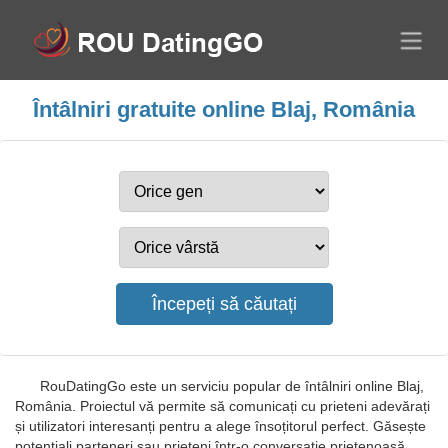
Întâlniri gratuite online Blaj, România
RouDatingGo este un serviciu popular de întâlniri online Blaj,
România. Proiectul vă permite să comunicați cu prieteni adevărați
și utilizatori interesanți pentru a alege însoțitorul perfect. Găsește
potențiali parteneri sau prieteni într-o conversație prietenoasă,