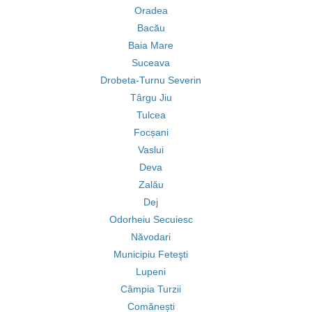
Oradea
Bacău
Baia Mare
Suceava
Drobeta-Turnu Severin
Târgu Jiu
Tulcea
Focșani
Vaslui
Deva
Zalău
Dej
Odorheiu Secuiesc
Năvodari
Municipiu Feteşti
Lupeni
Câmpia Turzii
Comănești