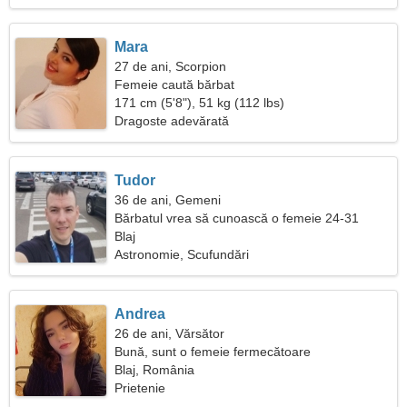
Mara
27 de ani, Scorpion
Femeie caută bărbat
171 cm (5'8"), 51 kg (112 lbs)
Dragoste adevărată
Tudor
36 de ani, Gemeni
Bărbatul vrea să cunoască o femeie 24-31
Blaj
Astronomie, Scufundări
Andrea
26 de ani, Vărsător
Bună, sunt o femeie fermecătoare
Blaj, România
Prietenie