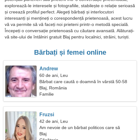
explorează-le interesele și fotografiile, stabilește o relație serioasă
și creează profilul perfect. Alegeți bărbați și interlocutori
interesanți și mențineți o corespondență prietenoasă, acest lucru
vă va permite să vă faceți noi prieteni printr-o metodă specială.
Începeți o conversație prietenoasă cu căutare avansată. Alăturați-
vă site-ului de întâlniri gratuit Blaj pentru localnici, străini, turiști.
Bărbați și femei online
Andrew
60 de ani, Leu
Bărbat care caută o doamnă în vârstă 50-58
Blaj, România
Familie
Fruzsi
42 de ani, Leu
Am nevoie de un bărbat politicos care să
călătorească împreună
Blaj