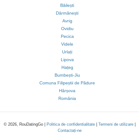
Băilești
Dârmănești
Avrig
Ovidiu
Pecica
Videle
Urlați
Lipova
Hațeg
Bumbești-Jiu
Comuna Filipeștii de Pădure
Hârșova
România
© 2026, RouDatingGo |
Politica de confidentialitate
|
Termeni de utilizare
|
Contactați-ne