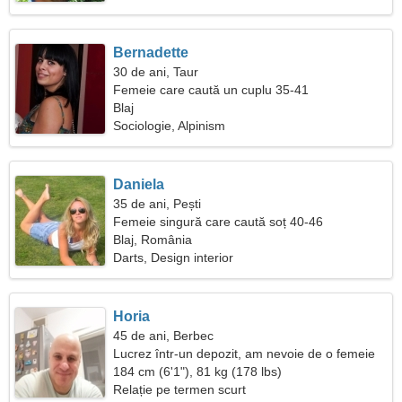
Bernadette
30 de ani, Taur
Femeie care caută un cuplu 35-41
Blaj
Sociologie, Alpinism
Daniela
35 de ani, Pești
Femeie singură care caută soț 40-46
Blaj, România
Darts, Design interior
Horia
45 de ani, Berbec
Lucrez într-un depozit, am nevoie de o femeie
elegantă
184 cm (6'1"), 81 kg (178 lbs)
Relație pe termen scurt